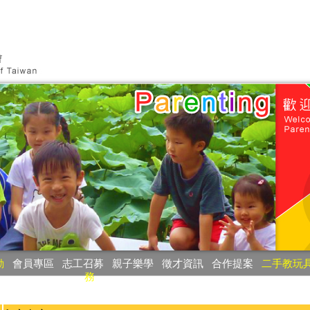
動
‧
會員專區
‧
志工召募
‧
親子樂學
‧
徵才資訊
‧
合作提案
‧
二手教玩
務