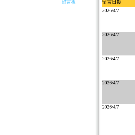
留言板
留言日期
2026/4/7
2026/4/7
2026/4/7
2026/4/7
2026/4/7