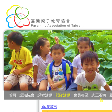
:::
首頁
‧
認識協會
‧
課程活動
‧
營隊活動
‧
會員專區
‧
志工召募
‧
務
:::
新增留言