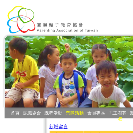
:::
首頁
‧
認識協會
‧
課程活動
‧
營隊活動
‧
會員專區
‧
志工召募
‧
務
:::
新增留言