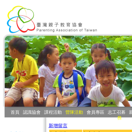
:::
首頁
‧
認識協會
‧
課程活動
‧
營隊活動
‧
會員專區
‧
志工召募
‧
務
:::
新增留言