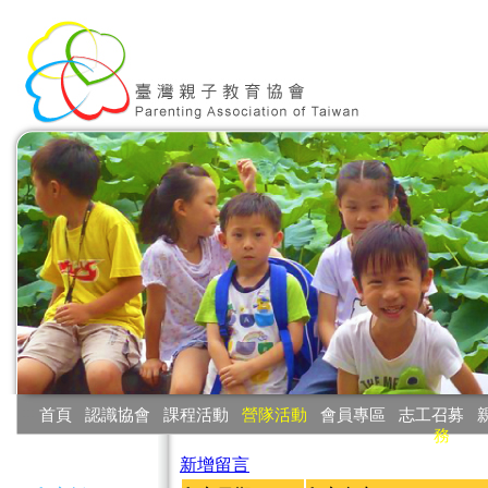
:::
首頁
‧
認識協會
‧
課程活動
‧
營隊活動
‧
會員專區
‧
志工召募
‧
務
:::
新增留言