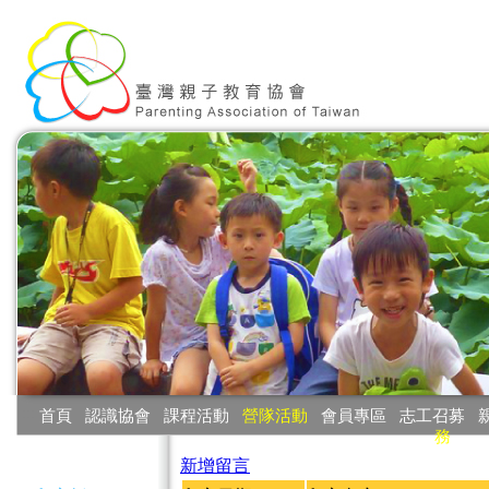
:::
首頁
‧
認識協會
‧
課程活動
‧
營隊活動
‧
會員專區
‧
志工召募
‧
務
:::
新增留言