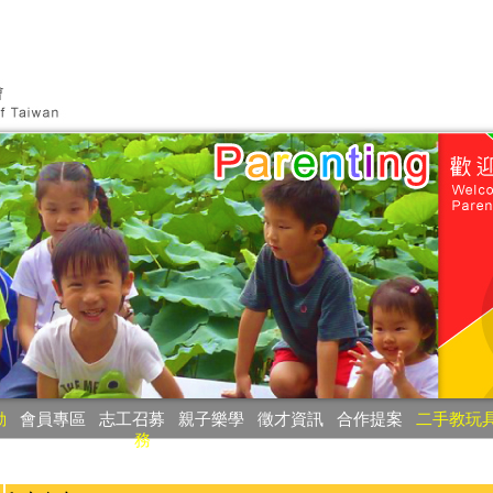
動
‧
會員專區
‧
志工召募
‧
親子樂學
‧
徵才資訊
‧
合作提案
‧
二手教玩
務