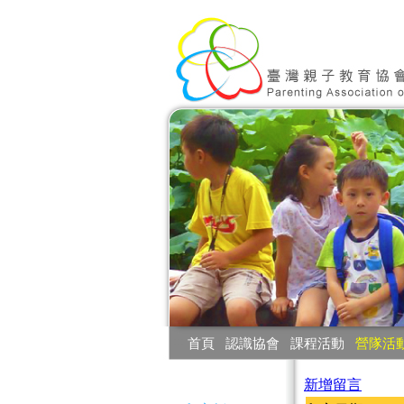
:::
首頁
‧
認識協會
‧
課程活動
‧
營隊活
:::
新增留言