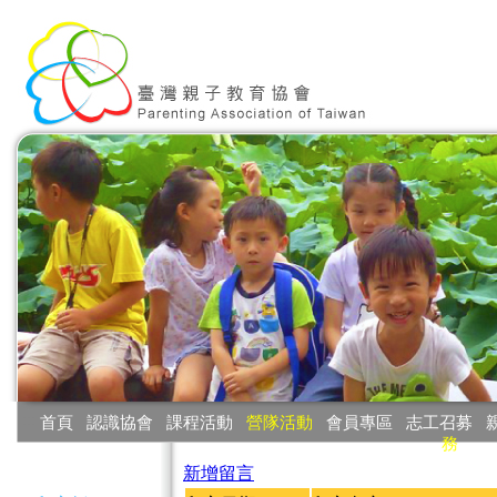
:::
首頁
‧
認識協會
‧
課程活動
‧
營隊活動
‧
會員專區
‧
志工召募
‧
務
:::
新增留言