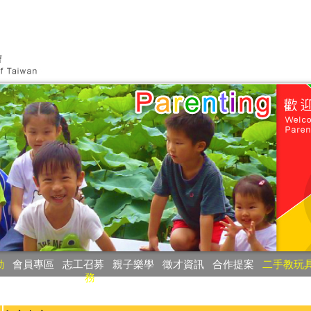
動
‧
會員專區
‧
志工召募
‧
親子樂學
‧
徵才資訊
‧
合作提案
‧
二手教玩
務