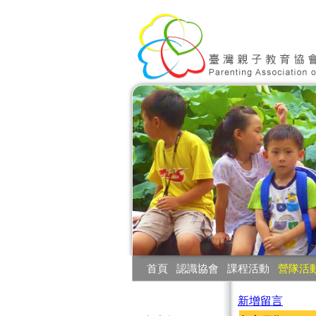
:::
首頁
‧
認識協會
‧
課程活動
‧
營隊活
:::
新增留言