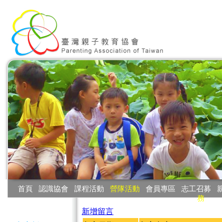
:::
首頁
‧
認識協會
‧
課程活動
‧
營隊活動
‧
會員專區
‧
志工召募
‧
務
:::
新增留言