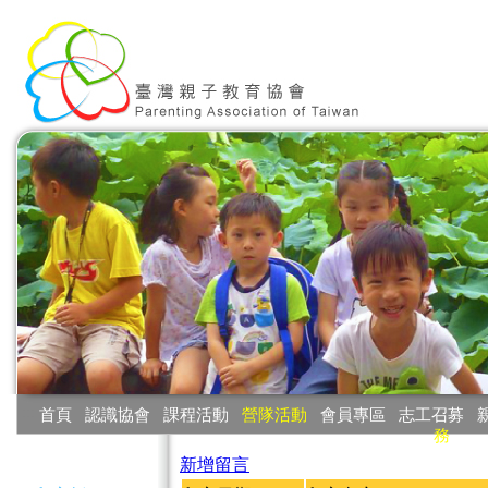
:::
首頁
‧
認識協會
‧
課程活動
‧
營隊活動
‧
會員專區
‧
志工召募
‧
務
:::
新增留言