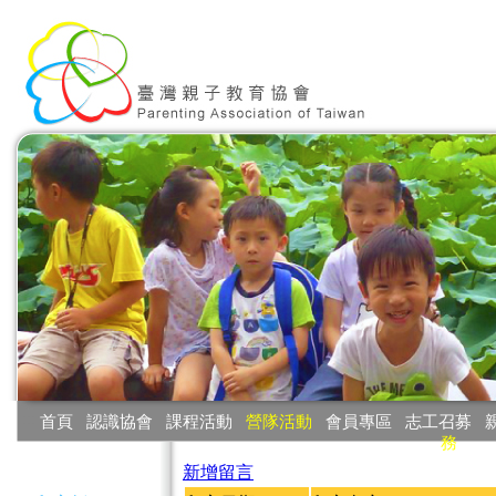
:::
首頁
‧
認識協會
‧
課程活動
‧
營隊活動
‧
會員專區
‧
志工召募
‧
務
:::
新增留言