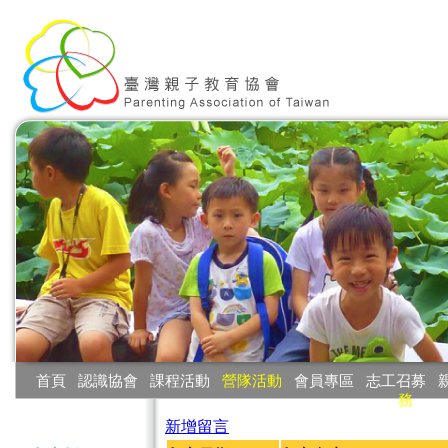
:::
首頁
‧
認識協會
‧
課程活動
‧
營隊活動
‧
會員專區
‧
志工召募
‧
務
:::
新增留言