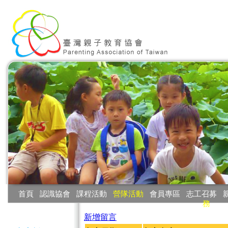
:::
首頁
‧
認識協會
‧
課程活動
‧
營隊活動
‧
會員專區
‧
志工召募
‧
務
:::
新增留言