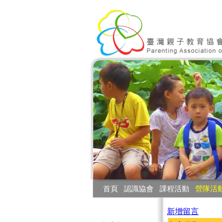
:::
首頁
‧
認識協會
‧
課程活動
‧
營隊活
:::
新增留言