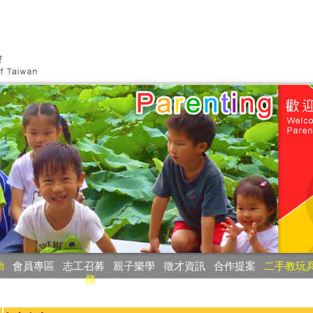
動
‧
會員專區
‧
志工召募
‧
親子樂學
‧
徵才資訊
‧
合作提案
‧
二手教玩
務