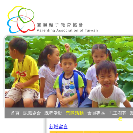
:::
首頁
‧
認識協會
‧
課程活動
‧
營隊活動
‧
會員專區
‧
志工召募
‧
務
:::
新增留言