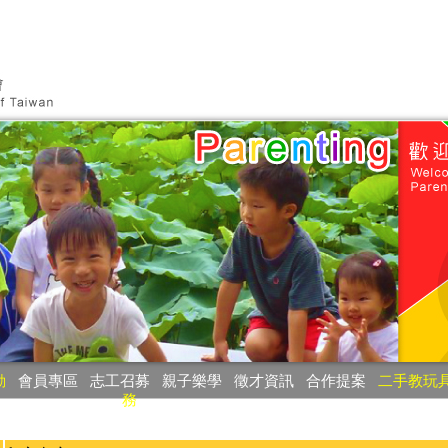
動
‧
會員專區
‧
志工召募
‧
親子樂學
‧
徵才資訊
‧
合作提案
‧
二手教玩
務