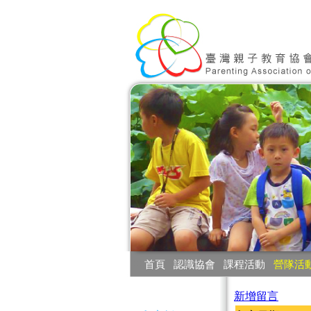
:::
首頁
‧
認識協會
‧
課程活動
‧
營隊活
:::
新增留言