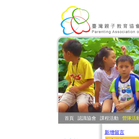
:::
首頁
‧
認識協會
‧
課程活動
‧
營隊活
:::
新增留言