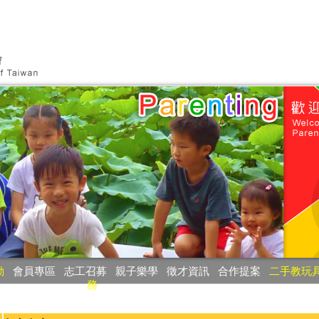
動
‧
會員專區
‧
志工召募
‧
親子樂學
‧
徵才資訊
‧
合作提案
‧
二手教玩
務