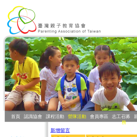
:::
首頁
‧
認識協會
‧
課程活動
‧
營隊活動
‧
會員專區
‧
志工召募
‧
務
:::
新增留言