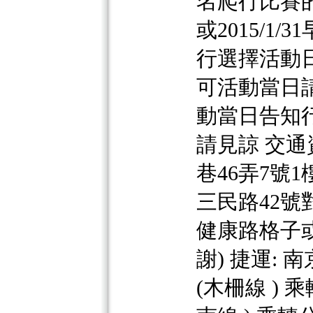
名爬行比賽的家
或2015/1/31
行選擇活動
可活動當日
動當日告知行
請見諒 交通
巷46弄7號1樓
三民路42號對
健康路格子或假
謝) 捷運: 
(木柵線 ) 乘