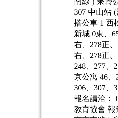
南線 ) 乘轉
307 中山站 
搭公車 1 西松
新城 0東、65
右、278正、2
右、278正、
248、277、
京公寓 46、2
306、307、
報名請洽： 0
教育協會 報