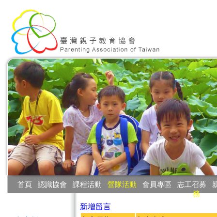
:::
首頁
‧
認識協會
‧
課程活動
‧
營隊活動
‧
會員專區
‧
志工召募
‧
務
:::
新增留言