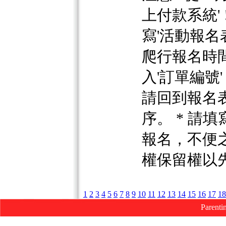
上付款系統' 
寫'活動報名
爬行報名時間
入'訂單編號
請回到報名表
序。 * 請
報名，不便之
權保留權以
1
2
3
4
5
6
7
8
9
10
11
12
13
14
15
16
17
18
Parenti