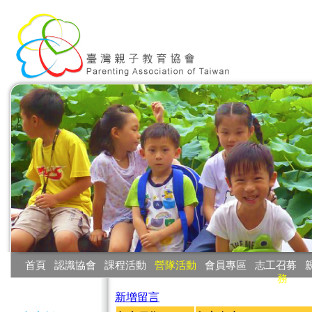
:::
首頁
‧
認識協會
‧
課程活動
‧
營隊活動
‧
會員專區
‧
志工召募
‧
務
:::
新增留言