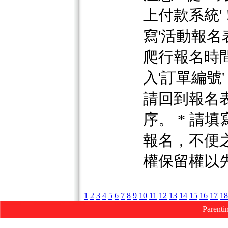
上付款系統' 
寫'活動報名
爬行報名時間
入'訂單編號
請回到報名表
序。 * 請
報名，不便之
權保留權以
1
2
3
4
5
6
7
8
9
10
11
12
13
14
15
16
17
18
Parenti