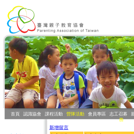
:::
首頁
‧
認識協會
‧
課程活動
‧
營隊活動
‧
會員專區
‧
志工召募
‧
務
:::
新增留言