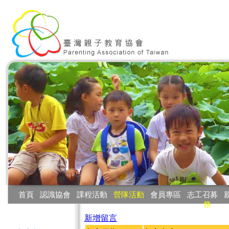
:::
首頁
‧
認識協會
‧
課程活動
‧
營隊活動
‧
會員專區
‧
志工召募
‧
務
:::
新增留言