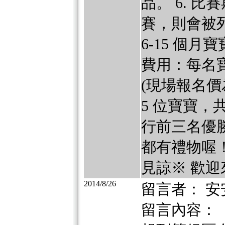
品。 6. 
賽，則會被
6-15 個月
費用：每名寶
(現場報名價
5 位寶寶，
行前三名優
都有禮物喔
見諒※ 歡迎來電
2014/8/26
留言者： 安
留言內容：