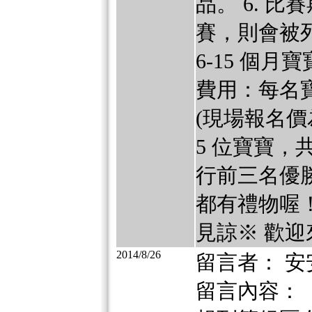
品。 6. 
賽，則會被
6-15 個月
費用：每名寶
(現場報名價
5 位寶寶，
行前三名優
都有禮物喔
見諒※ 歡迎來電
2014/8/26
留言者： 安
留言內容：