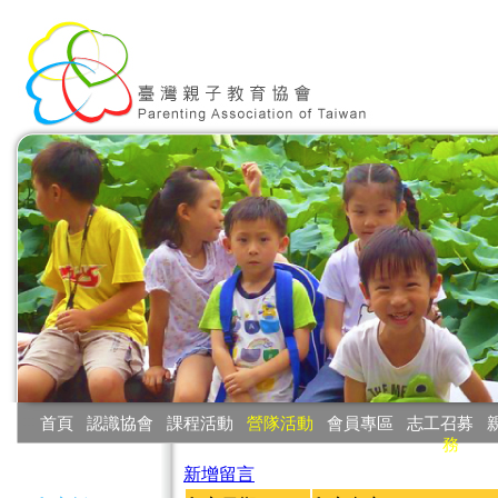
:::
首頁
‧
認識協會
‧
課程活動
‧
營隊活動
‧
會員專區
‧
志工召募
‧
務
:::
新增留言