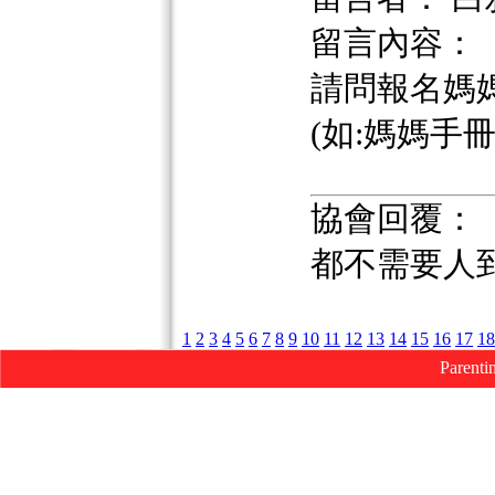
留言內容：
請問報名媽
(如:媽媽手冊 or
協會回覆：
都不需要人
1
2
3
4
5
6
7
8
9
10
11
12
13
14
15
16
17
18
Parenti