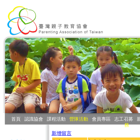
:::
首頁
‧
認識協會
‧
課程活動
‧
營隊活動
‧
會員專區
‧
志工召募
‧
務
:::
新增留言