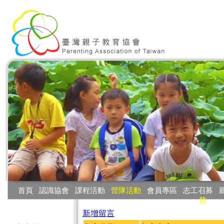
:::
首頁
‧
認識協會
‧
課程活動
‧
營隊活動
‧
會員專區
‧
志工召募
‧
務
:::
新增留言