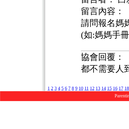
留言內容：
請問報名媽
(如:媽媽手冊 or
協會回覆：
都不需要人
1
2
3
4
5
6
7
8
9
10
11
12
13
14
15
16
17
18
Parenti