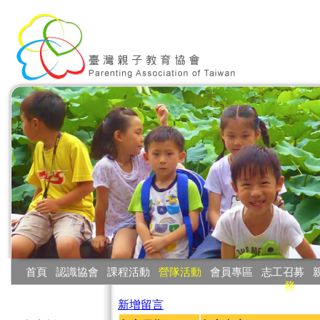
:::
首頁
‧
認識協會
‧
課程活動
‧
營隊活動
‧
會員專區
‧
志工召募
‧
務
:::
新增留言