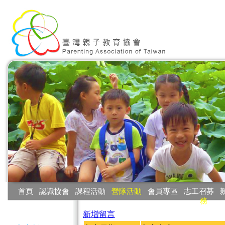
:::
首頁
‧
認識協會
‧
課程活動
‧
營隊活動
‧
會員專區
‧
志工召募
‧
務
:::
新增留言