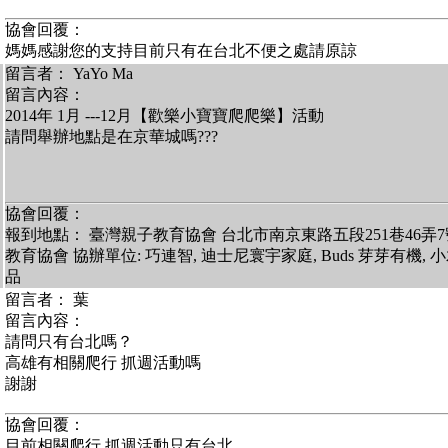
協會回覆：
媽媽感謝您的支持目前只有在台北不便之處請原諒
留言者： YaYo Ma
留言內容：
2014年 1月 ---12月【歡樂小寶寶爬爬樂】活動
請問舉辦地點是在京華城嗎???
協會回覆：
報到地點： 臺灣親子教育協會 台北市南京東路五段251巷46弄7
教育協會 協辦單位: 巧連智, 迪士尼寰宇家庭, Buds 芽芽有機,
品
留言者： 葉
留言內容：
請問只有台北嗎？
高雄有相關爬行 抓週活動嗎
謝謝
協會回覆：
目前相關爬行 抓週活動只有台北