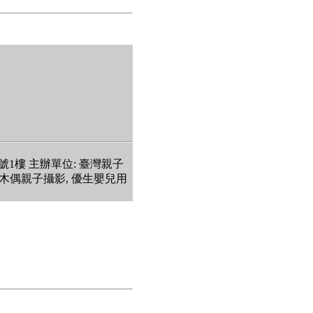
號1樓 主辦單位: 臺灣親子
 小木偶親子攝影, 優生嬰兒用