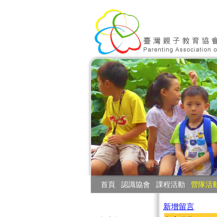
:::
首頁
‧
認識協會
‧
課程活動
‧
營隊活
:::
新增留言