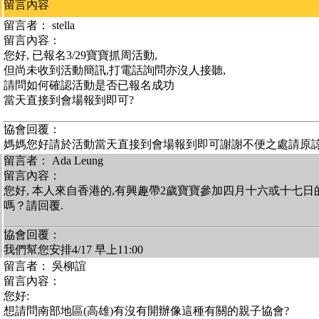
留言內容
留言者： stella
留言內容：
您好, 已報名3/29寶寶抓周活動,
但尚未收到活動簡訊,打電話詢問亦沒人接聽,
請問如何確認活動是否已報名成功
當天直接到會場報到即可?
協會回覆：
媽媽您好請於活動當天直接到會場報到即可謝謝不便之處請原
留言者： Ada Leung
留言內容：
您好, 本人來自香港的,有興趣帶2歲寶寶參加四月十六或十七日
嗎？請回覆.
協會回覆：
我們幫您安排4/17 早上11:00
留言者： 吳柳誼
留言內容：
您好:
想請問南部地區(高雄)有沒有開辦像這種有關的親子協會?