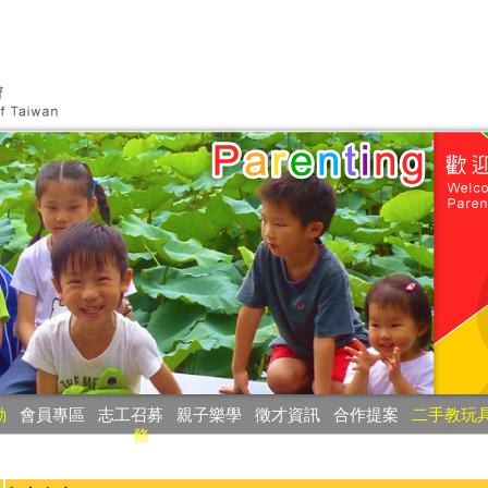
動
‧
會員專區
‧
志工召募
‧
親子樂學
‧
徵才資訊
‧
合作提案
‧
二手教玩
務