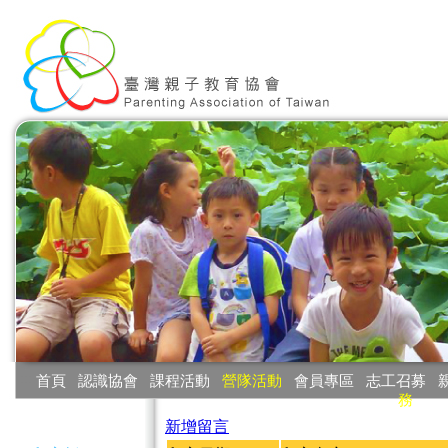
:::
首頁
‧
認識協會
‧
課程活動
‧
營隊活動
‧
會員專區
‧
志工召募
‧
務
:::
新增留言