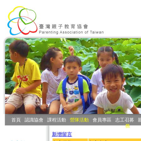
:::
首頁
‧
認識協會
‧
課程活動
‧
營隊活動
‧
會員專區
‧
志工召募
‧
務
:::
新增留言