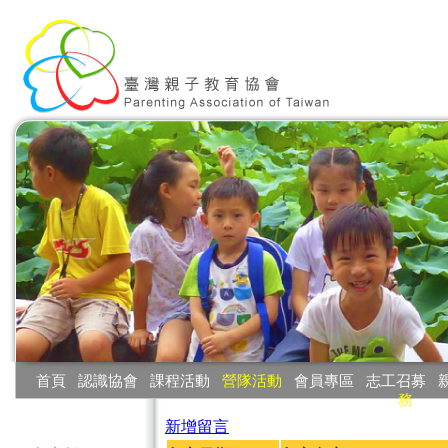
:::
首頁
‧
認識協會
‧
課程活動
‧
營隊活動
‧
會員專區
‧
志工召募
‧
務
:::
新增留言