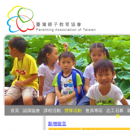
:::
首頁
‧
認識協會
‧
課程活動
‧
營隊活動
‧
會員專區
‧
志工召募
‧
務
:::
新增留言