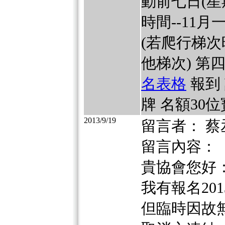
動前七日(星
時間--11
(若爬行梯
他梯次) 第
名表格
報到 
牌 名額30
2013/9/19
留言者： 蔡
留言內容：
貴協會您好
我有報名2013/9
但臨時因故