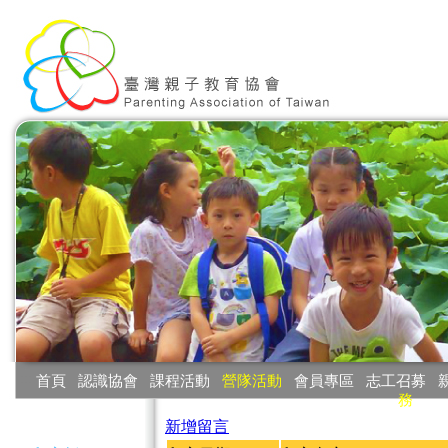
:::
首頁
‧
認識協會
‧
課程活動
‧
營隊活動
‧
會員專區
‧
志工召募
‧
務
:::
新增留言