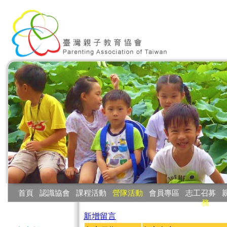
:::
首頁
‧
認識協會
‧
課程活動
‧
營隊活動
‧
會員專區
‧
志工召募
‧
務
:::
新增留言