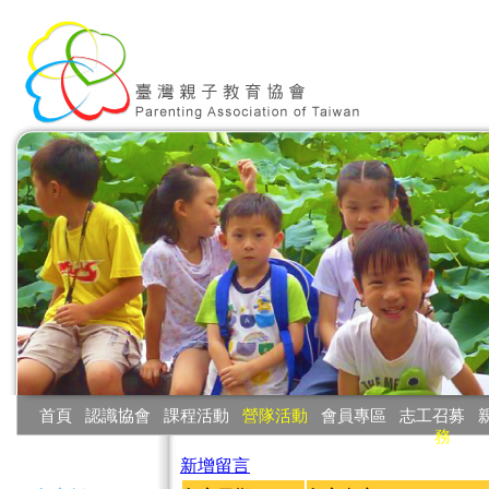
:::
首頁
‧
認識協會
‧
課程活動
‧
營隊活動
‧
會員專區
‧
志工召募
‧
務
:::
新增留言