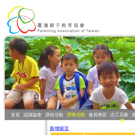
:::
首頁
‧
認識協會
‧
課程活動
‧
營隊活動
‧
會員專區
‧
志工召募
‧
務
:::
新增留言