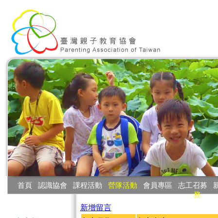
:::
首頁
‧
認識協會
‧
課程活動
‧
營隊活動
‧
會員專區
‧
志工召募
‧
務
:::
新增留言