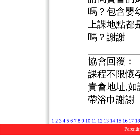
嗎？包含嬰
上課地點都
嗎？謝謝
協會回覆：
課程不限懷
貴會地址,
帶浴巾謝謝
1
2
3
4
5
6
7
8
9
10
11
12
13
14
15
16
17
18
Parenti