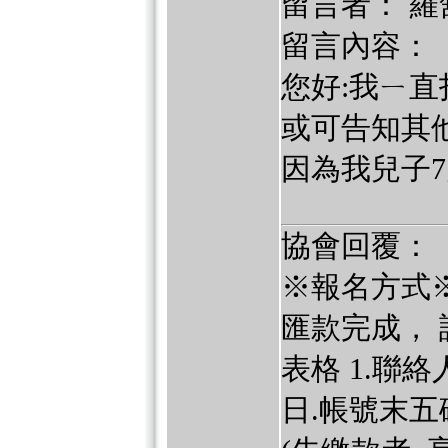
留言者： 羅
留言內容：
您好:我ㄧ
或可告知其
因為我兒子7
協會回覆：
※報名方式※
匯款完成，
表格 1.聯絡
日.帳號末五