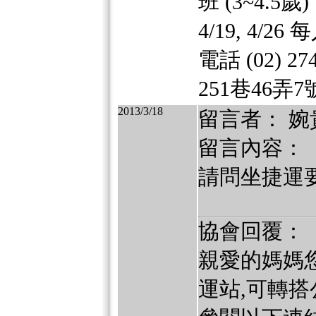
班 (3~4.5歲
4/19, 4
電話 (02) 
251巷46弄
2013/3/18
留言者： 婉
留言內容：
請問坐捷運
協會回覆：
親愛的媽媽
運站,可轉