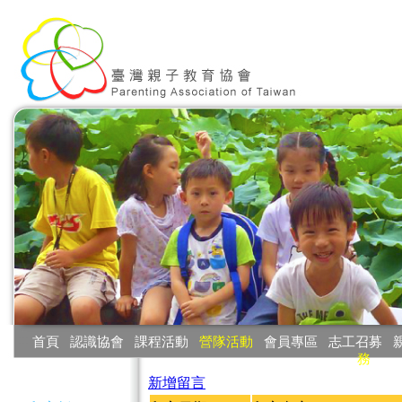
:::
首頁
‧
認識協會
‧
課程活動
‧
營隊活動
‧
會員專區
‧
志工召募
‧
務
:::
新增留言