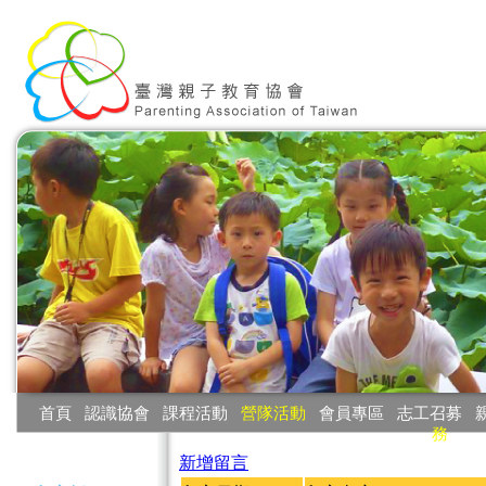
:::
首頁
‧
認識協會
‧
課程活動
‧
營隊活動
‧
會員專區
‧
志工召募
‧
務
:::
新增留言