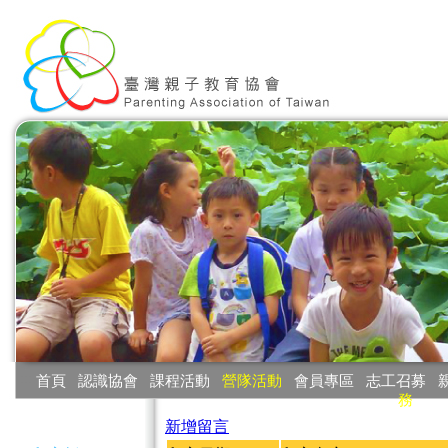
:::
首頁
‧
認識協會
‧
課程活動
‧
營隊活動
‧
會員專區
‧
志工召募
‧
務
:::
新增留言