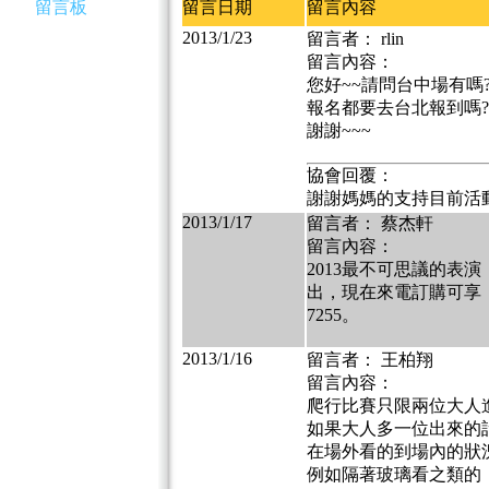
留言板
留言日期
留言內容
2013/1/23
留言者： rlin
留言內容：
您好~~請問台中場有嗎
報名都要去台北報到嗎?
謝謝~~~
協會回覆：
謝謝媽媽的支持目前活
2013/1/17
留言者： 蔡杰軒
留言內容：
2013最不可思議的表
出，現在來電訂購可享「原
7255。
2013/1/16
留言者： 王柏翔
留言內容：
爬行比賽只限兩位大人
如果大人多一位出來的
在場外看的到場內的狀
例如隔著玻璃看之類的