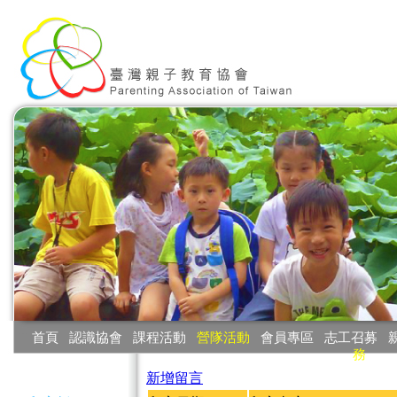
:::
首頁
‧
認識協會
‧
課程活動
‧
營隊活動
‧
會員專區
‧
志工召募
‧
務
:::
新增留言