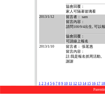
協會回覆：
家人可隔著玻璃看
2013/1/12
留言者： sam
留言內容：
請問100/9/4出生, 可以
協會回覆：
可請線上報名
2013/1/10
留言者： 張茗惠
留言內容：
註:我是報名抓周活動。
謝謝
1
2
3
4
5
6
7
8
9
10
11
12
13
14
15
16
17
18
Parenti