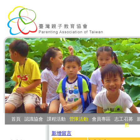
:::
首頁
‧
認識協會
‧
課程活動
‧
營隊活動
‧
會員專區
‧
志工召募
‧
務
:::
新增留言