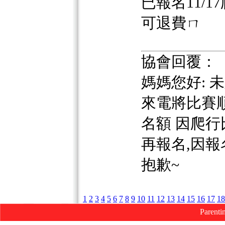
已報名11/
可退費ㄇ
協會回覆：
媽媽您好: 
來電將比賽
名額 因爬
再報名,因報
抱歉~
1
2
3
4
5
6
7
8
9
10
11
12
13
14
15
16
17
18
Parenti