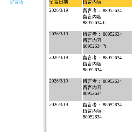
留言板
留言日期
留言內容
2026/3/19
留言者： 88952634
留言內容：
88952634-0
2026/3/19
留言者： 88952634
留言內容：
88952634'`'(
2026/3/19
留言者： 88952634
留言內容：
88952634
2026/3/19
留言者： 88952634
留言內容：
88952634
2026/3/19
留言者： 88952634
留言內容：
88952634