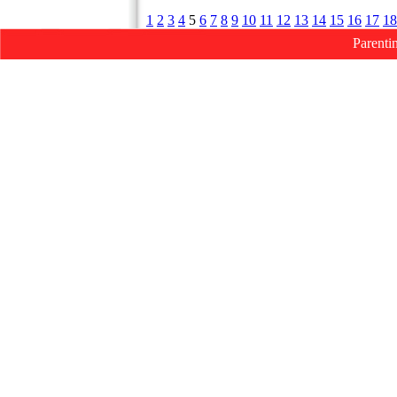
1
2
3
4
5
6
7
8
9
10
11
12
13
14
15
16
17
18
Parenti