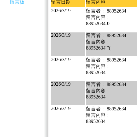
留言板
留言日期
留言內容
2026/3/19
留言者： 88952634
留言內容：
88952634-0
2026/3/19
留言者： 88952634
留言內容：
88952634'`'(
2026/3/19
留言者： 88952634
留言內容：
88952634
2026/3/19
留言者： 88952634
留言內容：
88952634
2026/3/19
留言者： 88952634
留言內容：
88952634