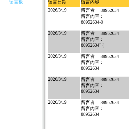
留言板
留言日期
留言內容
2026/3/19
留言者： 88952634
留言內容：
88952634-0
2026/3/19
留言者： 88952634
留言內容：
88952634'`'(
2026/3/19
留言者： 88952634
留言內容：
88952634
2026/3/19
留言者： 88952634
留言內容：
88952634
2026/3/19
留言者： 88952634
留言內容：
88952634