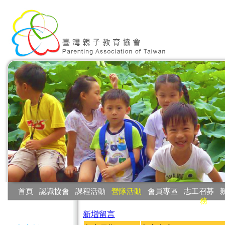
:::
首頁
‧
認識協會
‧
課程活動
‧
營隊活動
‧
會員專區
‧
志工召募
‧
務
:::
新增留言