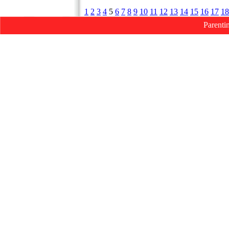
1
2
3
4
5
6
7
8
9
10
11
12
13
14
15
16
17
18
Parenti