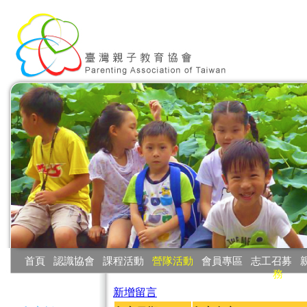
:::
首頁
‧
認識協會
‧
課程活動
‧
營隊活動
‧
會員專區
‧
志工召募
‧
務
:::
新增留言