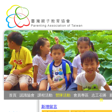
:::
首頁
‧
認識協會
‧
課程活動
‧
營隊活動
‧
會員專區
‧
志工召募
‧
務
:::
新增留言