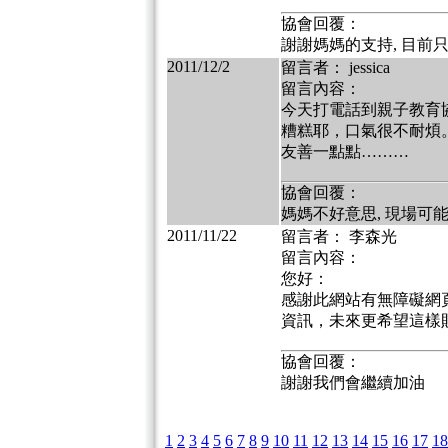
協會回覆：
謝謝媽媽的支持, 目前只
2011/12/2
留言者： jessica
留言內容：
今天打電話到親子教育
糟糕耶，口氣很不耐煩
友善一點點………
協會回覆：
媽媽不好意思, 現場可能
2011/11/22
留言者： 李森光
留言內容：
您好：
感謝此網站有無障礙網
資訊，未來更希望這樣
協會回覆：
謝謝我們會繼續加油
1
2
3
4
5
6
7
8
9
10
11
12
13
14
15
16
17
18