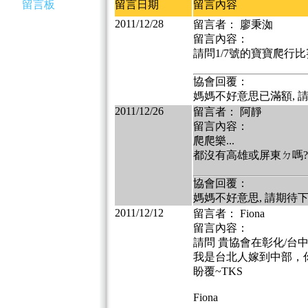
留言板
留言日期
留言內容
2011/12/28
留言者： 廖秉洳
留言內容：
請問1/7號的寶寶爬行比
協會回覆：
媽媽不好意思已滿額, 
2011/12/26
留言者： 阿靜
留言內容：
爬爬樂...
都沒有高雄或屏東ㄉ嗎?
協會回覆：
媽媽不好意思, 請期待
2011/12/12
留言者： Fiona
留言內容：
請問 貴協會在彰化/台
我是台北人嫁到中部，
盼覆~TKS
Fiona