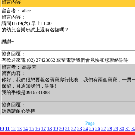
留言內容
留言者： alice
留言內容：
請問11/19(六) 早上11:00
的幼兒音樂班試上還有名額嗎？
謝謝~
協會回覆：
有歡迎來電 (02) 27423662 或留電話我們會竟快和您聯絡謝謝
留言者： 高慧芳
留言內容：
你好，我們很想要報名寶寶爬行比賽，我們有兩個寶寶，一男
保留，且通知我們，謝謝!
我的手機是0916731888
協會回覆：
媽媽請耐心等待
Page
10
11
12
13
14
15
16
17
18
19
20
21
22
23
24
25
26
27
28
29
30
31
3