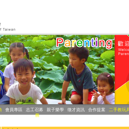
動
‧
會員專區
‧
志工召募
‧
親子樂學
‧
徵才資訊
‧
合作提案
‧
二手教玩
務